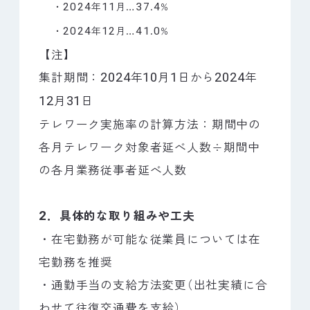
・
年
月…
.
%
2024
11
37
4
・
年
月…
.
%
2024
12
41
0
【注】
集計期間：
年
月
日から
年
2024
10
1
2024
月
日
12
31
テレワーク実施率の計算方法：期間中の
各月テレワーク対象者延べ人数÷期間中
の各月業務従事者延べ人数
．具体的な取り組みや工夫
2
・在宅勤務が可能な従業員については在
宅勤務を推奨
・通勤手当の支給方法変更
（
出社実績に合
わせて往復交通費を支給
）