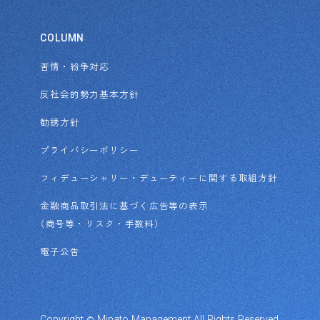
COLUMN
苦情・紛争対応
反社会的勢力基本方針
勧誘方針
プライバシーポリシー
フィデューシャリー・デューティーに
関する取組方針
金融商品取引法に基づく広告等の表示
（
商号等・リスク・手数料
）
電子公告
©
.
Copyright
Minato
Management
All
Rights
Reserved