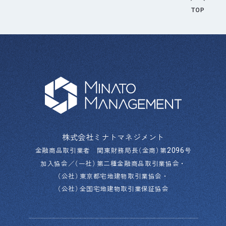
株式会社ミナトマネジメント
金融商品取引業者 関東財務局長
（
金商
）
第
号
2096
加入協会／
（
一社
）
第二種金融商品取引業協会・
（
公社
）
東京都宅地建物取引業協会・
（
公社
）
全国宅地建物取引業保証協会