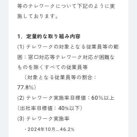
等のテレワークについて下記のように実
施しております。
．定量的な取り組み内容
1
(
) テレワークの対象となる従業員等の範
1
囲：窓口対応等テレワーク対応が困難な
ものを除くすべての従業員等
（
対象となる従業員等の割合：
.
％
）
77
8
(
) テレワーク実施率目標値：
％以上
2
60
（
出社率目標値：
%以下
）
40
(
) テレワーク実施率
3
・
年
月…
.
%
2024
10
46
2