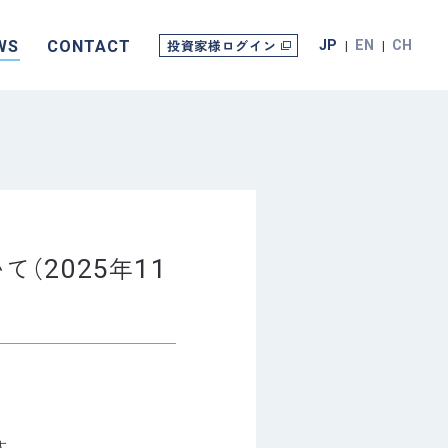
投資家様ログイン
WS
CONTACT
JP
EN
CH
いて
（
年
2025
11
す。