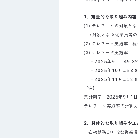
．定量的な取り組み内容
1
(
) テレワークの対象と
1
（
対象となる従業員等の
(
) テレワーク実施率目標
2
(
) テレワーク実施率
3
・
年
月…
.
2025
9
49
3
・
年
月…
.
2025
10
53
8
・
年
月…
.
2025
11
52
8
【注】
集計期間：
年
月
日
2025
9
1
テレワーク実施率の計算
．具体的な取り組みや工
2
・在宅勤務が可能な従業