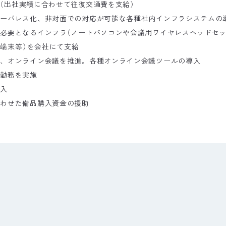
更
（
出社実績に合わせて往復交通費を支給
）
ペーパレス化、非対面での対応が可能な各種社内インフラシステムの
に必要となるインフラ
（
ノートパソコンや会議用ワイヤレスヘッドセ
ス端末等
）
を会社にて支給
ず、オンライン会議を推進。各種オンライン会議ツールの導入
宅勤務を実施
導入
あわせた備品購入資金の援助