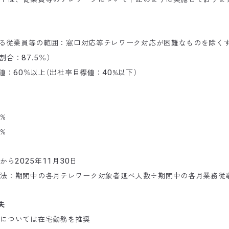
なる従業員等の範囲：窓口対応等テレワーク対応が困難なものを除く
割合：
.
％
）
87
5
値：
％以上
（
出社率目標値：
%以下
）
60
40
%
%
%
から
年
月
日
2025
11
30
方法：期間中の各月テレワーク対象者延べ人数÷期間中の各月業務従
夫
員については在宅勤務を推奨